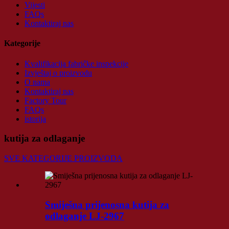
Vijesti
FAQs
Kontaktiraj nas
Kategorije
Kvalifikacija fabričke inspekcije
Izvještaj o proizvodu
O nama
Kontaktiraj nas
Factory Tour
FAQs
istorija
kutija za odlaganje
SVE KATEGORIJE PROIZVODA
Smiješna prijenosna kutija za
odlaganje LJ-2967