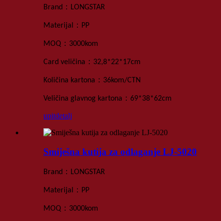
：
Brand
LONGSTAR
：
Materijal
PP
：
MOQ
3000
kom
：
Card
veličina
32,8*22*17
cm
：
Količina kartona
36kom
/
CTN
：
Veličina glavnog kartona
69*38*62
cm
upit
detalj
Smiješna kutija za odlaganje LJ-5020
：
Brand
LONGSTAR
：
Materijal
PP
：
MOQ
3000
kom