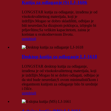
Kutija za odlaganje (S) LJ-1606
LONGSTAR kutija za odlaganje, izrađena je od
visokokvalitetnog materijala, koji je
izdržljiv.Mogao se dobro skladištiti, odbijao je
biti neuredan;Sa dizajnom poklopca, izbjeglo bi
prljavštinu;Sa velikim kapacitetom, zaista je
koristan u svakodnevnom životu.
upit
detalj
Desktop kutija za odlaganje LJ-1618
LONGSTAR desktop kutija za odlaganje,
izrađena je od visokokvalitetnog materijala, koji
je izdržljiv.Mogao bi se dobro odlagati, odbijao je
da stol bude neuredan;S ovom minimalističkom i
elegantnom kutijom za odlaganje bilo bi urednije
i čišće.
upit
detalj