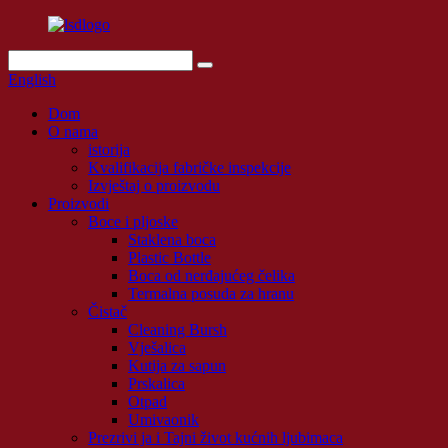
English
Dom
O nama
istorija
Kvalifikacija fabričke inspekcije
Izvještaj o proizvodu
Proizvodi
Boce i pljoske
Staklena boca
Plastic Bottle
Boca od nerđajućeg čelika
Termalna posuda za hranu
Čistač
Cleaning Bursh
Vješalica
Kutija za sapun
Prskalica
Otpad
Umivaonik
Prezrivi ja i Tajni život kućnih ljubimaca