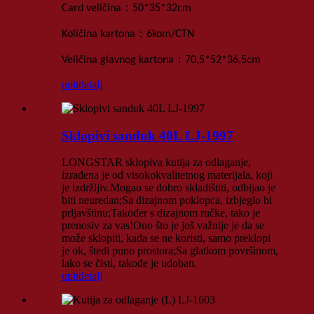
：
Card
veličina
50*35*32
cm
：
Količina kartona
6kom
/
CTN
：
Veličina glavnog kartona
70,5*52*36,5
cm
upit
detalj
Sklopivi sanduk 40L LJ-1997
LONGSTAR sklopiva kutija za odlaganje,
izrađena je od visokokvalitetnog materijala, koji
je izdržljiv.Mogao se dobro skladištiti, odbijao je
biti neuredan;Sa dizajnom poklopca, izbjeglo bi
prljavštinu;Također s dizajnom ručke, tako je
prenosiv za vas!Ono što je još važnije je da se
može sklopiti, kada se ne koristi, samo preklopi
je ok, štedi puno prostora;Sa glatkom površinom,
lako se čisti, takođe je udoban.
upit
detalj