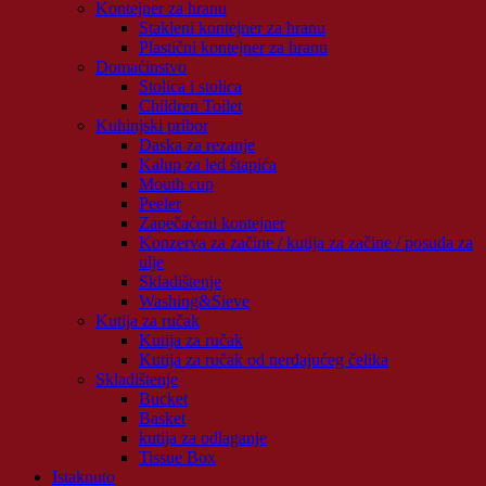
Kontejner za hranu
Stakleni kontejner za hranu
Plastični kontejner za hranu
Domaćinstvo
Stolica i stolica
Children Toilet
Kuhinjski pribor
Daska za rezanje
Kalup za led štapića
Mouth cup
Peeler
Zapečaćeni kontejner
Konzerva za začine / kutija za začine / posuda za
ulje
Skladištenje
Washing&Sieve
Kutija za ručak
Kutija za ručak
Kutija za ručak od nerđajućeg čelika
Skladištenje
Bucket
Basket
kutija za odlaganje
Tissue Box
Istaknuto