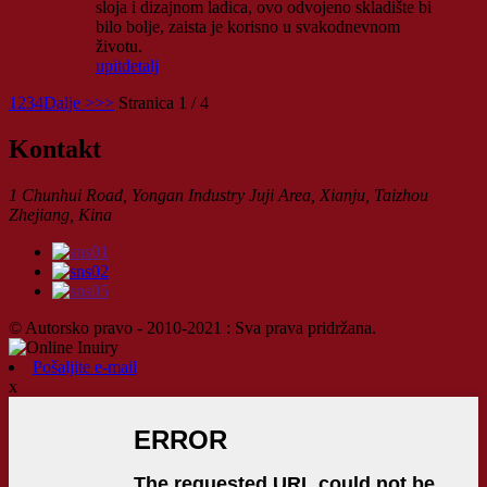
sloja i dizajnom ladica, ovo odvojeno skladište bi
bilo bolje, zaista je korisno u svakodnevnom
životu.
upit
detalj
1
2
3
4
Dalje >
>>
Stranica 1 / 4
Kontakt
1 Chunhui Road, Yongan Industry Juji Area, Xianju, Taizhou
Zhejiang, Kina
© Autorsko pravo - 2010-2021 : Sva prava pridržana.
Pošaljite e-mail
x