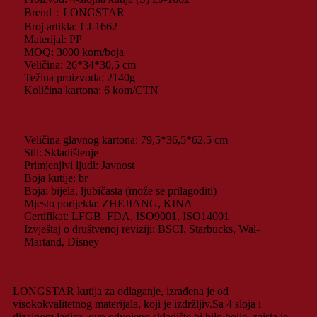
Brend：LONGSTAR
Broj artikla: LJ-1662
Materijal: PP
MOQ: 3000 kom/boja
Veličina: 26*34*30,5 cm
Težina proizvoda: 2140g
Količina kartona: 6 kom/CTN
Veličina glavnog kartona: 79,5*36,5*62,5 cm
Stil: Skladištenje
Primjenjivi ljudi: Javnost
Boja kutije: br
Boja: bijela, ljubičasta (može se prilagoditi)
Mjesto porijekla: ZHEJIANG, KINA
Certifikat: LFGB, FDA, ISO9001, ISO14001
Izvještaj o društvenoj reviziji: BSCI, Starbucks, Wal-
Martand, Disney
LONGSTAR kutija za odlaganje, izrađena je od
visokokvalitetnog materijala, koji je izdržljiv.Sa 4 sloja i
dizajnom ladica, ovo odvojeno skladište bi bilo bolje, zaista je