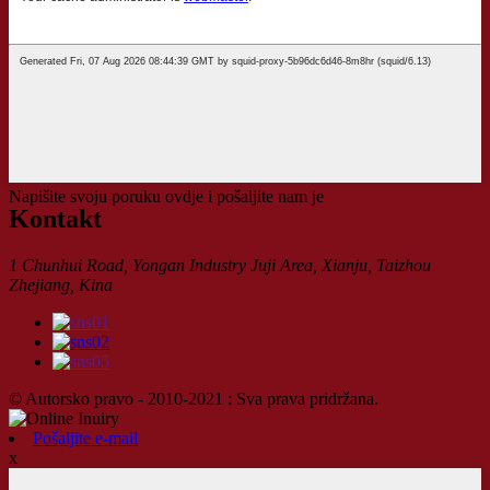
Napišite svoju poruku ovdje i pošaljite nam je
Kontakt
1 Chunhui Road, Yongan Industry Juji Area, Xianju, Taizhou
Zhejiang, Kina
© Autorsko pravo - 2010-2021 : Sva prava pridržana.
Pošaljite e-mail
x