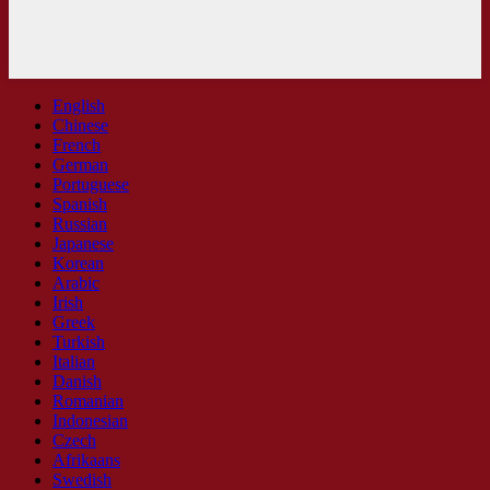
English
Chinese
French
German
Portuguese
Spanish
Russian
Japanese
Korean
Arabic
Irish
Greek
Turkish
Italian
Danish
Romanian
Indonesian
Czech
Afrikaans
Swedish