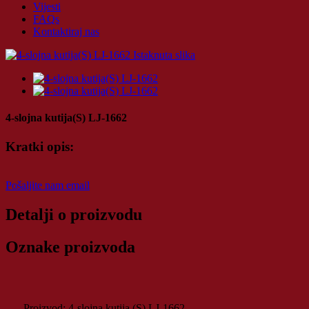
Vijesti
FAQs
Kontaktiraj nas
4-slojna kutija(S) LJ-1662
Kratki opis:
Pošaljite nam email
Detalji o proizvodu
Oznake proizvoda
Proizvod: 4-slojna kutija (S) LJ-1662