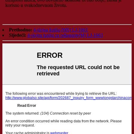
korisno u svakodnevnom životu.
Prethodno:
4-slojna kutija (MS) LJ-1661
Sljedeći:
4-slojna kutija za odlaganje(M) LJ-1663