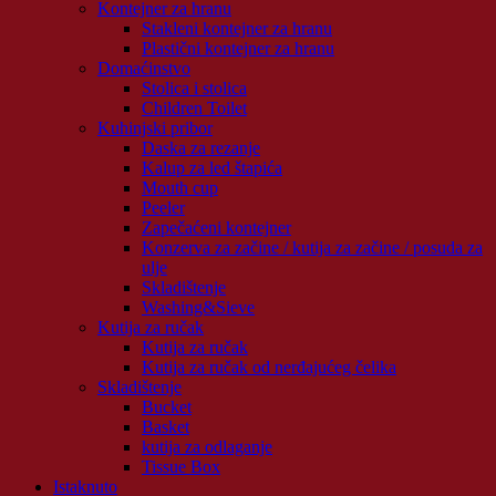
Kontejner za hranu
Stakleni kontejner za hranu
Plastični kontejner za hranu
Domaćinstvo
Stolica i stolica
Children Toilet
Kuhinjski pribor
Daska za rezanje
Kalup za led štapića
Mouth cup
Peeler
Zapečaćeni kontejner
Konzerva za začine / kutija za začine / posuda za
ulje
Skladištenje
Washing&Sieve
Kutija za ručak
Kutija za ručak
Kutija za ručak od nerđajućeg čelika
Skladištenje
Bucket
Basket
kutija za odlaganje
Tissue Box
Istaknuto