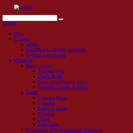
English
Dom
O nama
istorija
Kvalifikacija fabričke inspekcije
Izvještaj o proizvodu
Proizvodi
Boce i pljoske
Staklena boca
Plastic Bottle
Boca od nerđajućeg čelika
Termalna posuda za hranu
Čistač
Cleaning Bursh
Vješalica
Kutija za sapun
Prskalica
Otpad
Umivaonik
Prezrivi ja i Tajni život kućnih ljubimaca