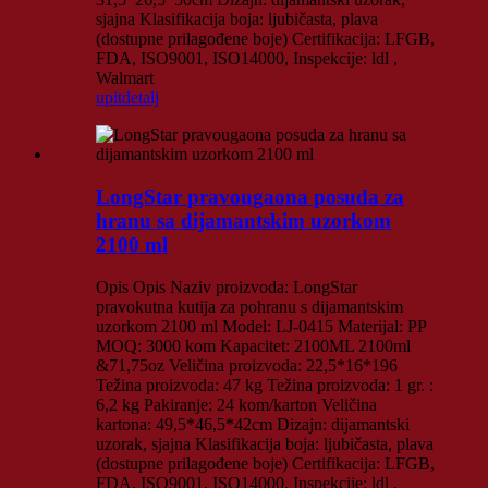
sjajna Klasifikacija boja: ljubičasta, plava
(dostupne prilagođene boje) Certifikacija: LFGB,
FDA, ISO9001, ISO14000, Inspekcije: ldl ,
Walmart
upit
detalj
LongStar pravougaona posuda za
hranu sa dijamantskim uzorkom
2100 ml
Opis Opis Naziv proizvoda: LongStar
pravokutna kutija za pohranu s dijamantskim
uzorkom 2100 ml Model: LJ-0415 Materijal: PP
MOQ: 3000 kom Kapacitet: 2100ML 2100ml
&71,75oz Veličina proizvoda: 22,5*16*196
Težina proizvoda: 47 kg Težina proizvoda: 1 gr. :
6,2 kg Pakiranje: 24 kom/karton Veličina
kartona: 49,5*46,5*42cm Dizajn: dijamantski
uzorak, sjajna Klasifikacija boja: ljubičasta, plava
(dostupne prilagođene boje) Certifikacija: LFGB,
FDA, ISO9001, ISO14000, Inspekcije: ldl ,