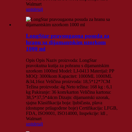
Walmart
upit
detalj
LongStar pravougaona posuda za
hranu sa dijamantskim uzorkom
1000 ml
Opis Opis Naziv proizvoda: LongStar
pravokutna kutija za pohranu s dijamantskim
uzorkom 1000ml Model: LJ-0413 Materijal: PP
MOQ: 3000kom Kapacitet: 1000ML 1000ML
&34,16oz Veličina proizvoda: 18,5*12*7CM
Težina proizvoda: 4g Neto težina: 168 kg : 6,1
kg Pakiranje: 36 kom/karton Veličina kartona:
38,5*37,5*44cm Dizajn: dijamantski uzorak,
sjajna Klasifikacija boja: ljubičasta, plava
(dostupne prilagođene boje) Certifikacija: LFGB,
FDA, ISO9001, ISO14000, Inspekcije: ldl ,
Walmart
upit
detalj