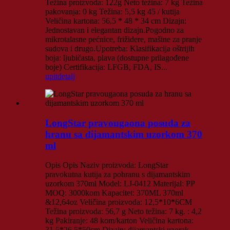
Težina proizvoda: 122g Neto težina: 7 kg Težina
pakovanja: 0 kg Težina: 5,5 kg 45 / kutija
Veličina kartona: 56,5 * 48 * 34 cm Dizajn:
Jednostavan i elegantan dizajn.Pogodno za
mikrotalasne pećnice, frižidere, mašine za pranje
sudova i drugo.Upotreba: Klasifikacija oštrijih
boja: ljubičasta, plava (dostupne prilagođene
boje) Certifikacija: LFGB, FDA, IS...
upit
detalj
LongStar pravougaona posuda za
hranu sa dijamantskim uzorkom 370
ml
Opis Opis Naziv proizvoda: LongStar
pravokutna kutija za pohranu s dijamantskim
uzorkom 370ml Model: LJ-0412 Materijal: PP
MOQ: 3000kom Kapacitet: 370ML 370ml
&12,64oz Veličina proizvoda: 12,5*10*6CM
Težina proizvoda: 56,7 g Neto težina: 7 kg. : 4,2
kg Pakiranje: 48 kom/karton Veličina kartona:
31,5*26,5*50cm Dizajn: dijamantski uzorak,