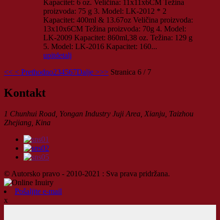
Kapacitet: 6 oz. Veličina: 11x11x6CM Težina
proizvoda: 75 g 3. Model: LK-2012 * 2
Kapacitet: 400ml & 13.67oz Veličina proizvoda:
13x10x6CM Težina proizvoda: 70g 4. Model:
LK-2009 Kapacitet: 860ml,38 oz. Težina: 129 g
5. Model: LK-2016 Kapacitet: 160...
upit
detalj
<<
< Prethodno
2
3
4
5
6
7
Dalje >
>>
Stranica 6 / 7
Kontakt
1 Chunhui Road, Yongan Industry Juji Area, Xianju, Taizhou
Zhejiang, Kina
© Autorsko pravo - 2010-2021 : Sva prava pridržana.
Pošaljite e-mail
x