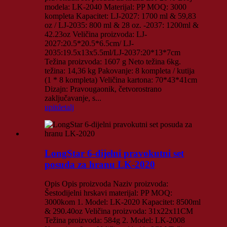
modela: LK-2040 Materijal: PP MOQ: 3000
kompleta Kapacitet: LJ-2027: 1700 ml & 59,83
oz / LJ-2035: 800 ml & 28 oz. -2037: 1200ml &
42.23oz Veličina proizvoda: LJ-
2027:20.5*20.5*6.5cm/ LJ-
2035:19.5x13x5.5ml/LJ-2037:20*13*7cm
Težina proizvoda: 1607 g Neto težina 6kg.
težina: 14,36 kg Pakovanje: 8 kompleta / kutija
(1 * 8 kompleta) Veličina kartona: 70*43*41cm
Dizajn: Pravougaonik, četvorostrano
zaključavanje, s...
upit
detalj
LongStar 6-dijelni pravokutni set
posuda za hranu LK-2020
Opis Opis proizvoda Naziv proizvoda:
Šestodijelni hrskavi materijal: PP MOQ:
3000kom 1. Model: LK-2020 Kapacitet: 8500ml
& 290.40oz Veličina proizvoda: 31x22x11CM
Težina proizvoda: 584g 2. Model: LK-2008