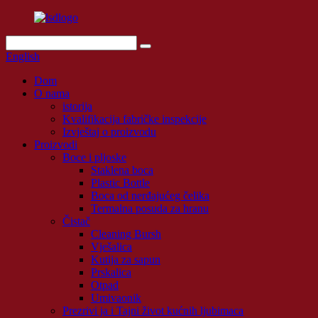
English
Dom
O nama
istorija
Kvalifikacija fabričke inspekcije
Izvještaj o proizvodu
Proizvodi
Boce i pljoske
Staklena boca
Plastic Bottle
Boca od nerđajućeg čelika
Termalna posuda za hranu
Čistač
Cleaning Bursh
Vješalica
Kutija za sapun
Prskalica
Otpad
Umivaonik
Prezrivi ja i Tajni život kućnih ljubimaca