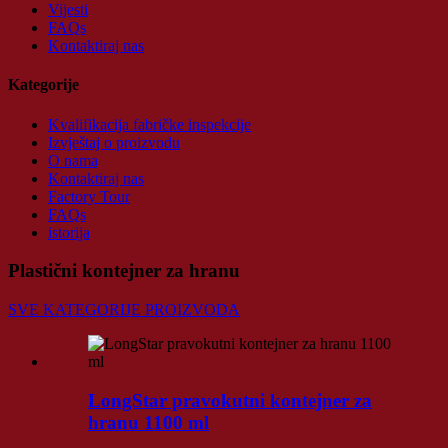
Vijesti
FAQs
Kontaktiraj nas
Kategorije
Kvalifikacija fabričke inspekcije
Izvještaj o proizvodu
O nama
Kontaktiraj nas
Factory Tour
FAQs
istorija
Plastični kontejner za hranu
SVE KATEGORIJE PROIZVODA
LongStar pravokutni kontejner za
hranu 1100 ml