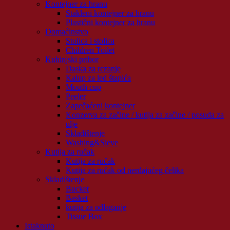
Kontejner za hranu
Stakleni kontejner za hranu
Plastični kontejner za hranu
Domaćinstvo
Stolica i stolica
Children Toilet
Kuhinjski pribor
Daska za rezanje
Kalup za led štapića
Mouth cup
Peeler
Zapečaćeni kontejner
Konzerva za začine / kutija za začine / posuda za
ulje
Skladištenje
Washing&Sieve
Kutija za ručak
Kutija za ručak
Kutija za ručak od nerđajućeg čelika
Skladištenje
Bucket
Basket
kutija za odlaganje
Tissue Box
Istaknuto