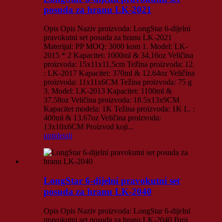
posuda za hranu LK-2021
Opis Opis Naziv proizvoda: LongStar 6-dijelni
pravokutni set posuda za hranu LK-2021
Materijal: PP MOQ: 3000 kom 1. Model: LK-
2015 * 2 Kapacitet: 1000ml & 34,16oz Veličina
proizvoda: 15x11x11,5cm Težina proizvoda: 12.
: LK-2017 Kapacitet: 370ml & 12.64oz Veličina
proizvoda: 11x11x6CM Težina proizvoda: 75 g
3. Model: LK-2013 Kapacitet: 1100ml &
37.58oz Veličina proizvoda: 18.5x13x9CM
Kapacitet modela: 1K Težina proizvoda: 1K L. :
400ml & 13.67oz Veličina proizvoda:
13x10x6CM Proizvod koji...
upit
detalj
LongStar 6-dijelni pravokutni set
posuda za hranu LK-2040
Opis Opis Naziv proizvoda: LongStar 6-dijelni
pravokutni set posuda za hranu LK-2040 Broj