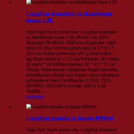
LongStar kontejner za skladištenje
hrane 1.8L
Opis Opis Naziv proizvoda: LongStar kontejner
za skladištenje hrane 1.8L Model: LK-2033
Materijal: PP MOQ: 3000 kom Kapacitet: 1800
ml & 63.35oz Veličina proizvoda: 14.5 * 9.5 *
18.5 cm Težina proizvoda: 167 g Neto težina 1
kg: Bruto težina 6. : 7,51 kg Pakiranje: 36 / kutija
(6 vreća * 6) Veličina kartona: 48 * 45 * 57 cm
Dizajn: Jednostavan i elegantan dizajn.Upotreba:
Klasifikacija oštrijih boja: bijela i plava (dostupne
prilagođene boje) Certifikacija: LFGB, FDA,
ISO9001, ISO14001, revizije: BSCI, Lidl,
WalMa...
upit
detalj
LongStar posuda za hranu 4000ml
Opis Opis Naziv proizvoda: LongStar kontejner