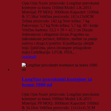
Opis Opis Naziv proizvoda: LongStar pravokutni
kontejner za hranu 1100ml Model: LK-2013
Materijal: PP MOQ: 3000kom Kapacitet: 1100ml
& 37,58oz Veličina proizvoda: 18,5x13x9CM
Težina proizvoda: 142,1g Neto težina: 7 kg
Pakovanje: 5,7 kg Neto težina: 5,7 kg. 40 / kutija
Veličina kartona: 53,5 × 39 × 42,5 cm Dizajn:
Jednostavan i elegantan dizajn.Pogodno za
mikrotalasne pećnice, frižidere, mašine za pranje
sudova i drugo.Upotreba: Klasifikacija oštrijih
boja: ljubičasta, plava (dostupne prilagođene
boje) Certifikacija: LFGB, FDA,...
upit
detalj
LongStar pravokutni kontejner za
hranu 1000 ml
Opis Opis Naziv proizvoda: LongStar pravokutni
kontejner za hranu 1000ml Model: LK-2015
Materijal: PP MOQ: 3000kom Kapacitet: 1000ml
& 34,16oz Veličina proizvoda: 15x11x11,5CM