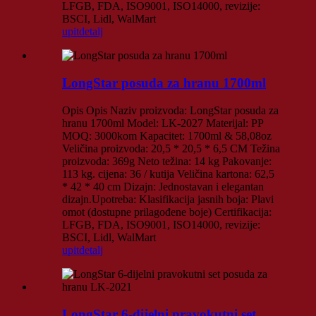
LFGB, FDA, ISO9001, ISO14000, revizije:
BSCI, Lidl, WalMart
upit
detalj
LongStar posuda za hranu 1700ml
Opis Opis Naziv proizvoda: LongStar posuda za
hranu 1700ml Model: LK-2027 Materijal: PP
MOQ: 3000kom Kapacitet: 1700ml & 58,08oz
Veličina proizvoda: 20,5 * 20,5 * 6,5 CM Težina
proizvoda: 369g Neto težina: 14 kg Pakovanje:
113 kg. cijena: 36 / kutija Veličina kartona: 62,5
* 42 * 40 cm Dizajn: Jednostavan i elegantan
dizajn.Upotreba: Klasifikacija jasnih boja: Plavi
omot (dostupne prilagođene boje) Certifikacija:
LFGB, FDA, ISO9001, ISO14000, revizije:
BSCI, Lidl, WalMart
upit
detalj
LongStar 6-dijelni pravokutni set