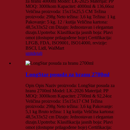
za hranu 4000ml Model: LK-2025 Materijal: PP
MOQ: 3000kom Kapacitet: 4000ml & 136,66oz
Veličina proizvoda: 15x15x25,5 CM Težina
proizvoda: 298g Neto težina: 3,6 kg Težina: 1 kg
Pakovanje: 5 kg. 12 / kutija Veličina kartona:
48,5x33x52 cm Dizajn: Jednostavan i elegantan
dizajn.Upotreba: Klasifikacija jasnih boja: Plavi
omot (dostupne prilagođene boje) Certifikacija:
LFGB, FDA, ISO9001, ISO14000, revizije:
BSCI, Lidl, WalMart
upit
detalj
LongStar posuda za hranu 2700ml
Opis Opis Naziv proizvoda: LongStar posuda za
hranu 2700ml Model: LK-2026 Materijal: PP
MOQ: 3000kom Kapacitet: 2700ml & 92,24oz
Veličina proizvoda: 15x15x17 CM Težina
proizvoda: 298g Neto težina: 3,6 kg Pakovanje:
5,1 kg Bruto težina: 1 kg kutija Veličina kartona:
48,5x33x52 cm Dizajn: Jednostavan i elegantan
dizajn.Upotreba: Klasifikacija jasnih boja: Plavi
omot (dostupne prilagođene boje) Certifikacija: