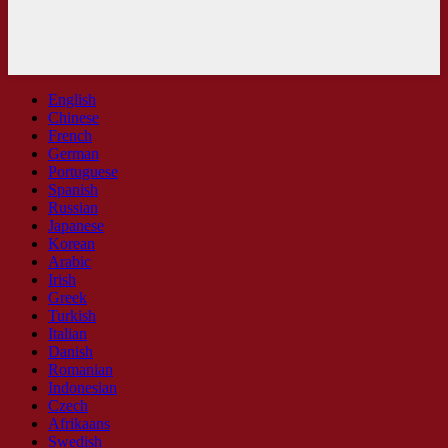
English
Chinese
French
German
Portuguese
Spanish
Russian
Japanese
Korean
Arabic
Irish
Greek
Turkish
Italian
Danish
Romanian
Indonesian
Czech
Afrikaans
Swedish