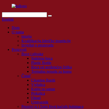
English
Dom
O nama
istorija
Kvalifikacija fabričke inspekcije
Izvještaj o proizvodu
Proizvodi
Boce i pljoske
Staklena boca
Plastic Bottle
Boca od nerđajućeg čelika
Termalna posuda za hranu
Čistač
Cleaning Bursh
Vješalica
Kutija za sapun
Prskalica
Otpad
Umivaonik
Prezrivi ja i Tajni život kućnih ljubimaca