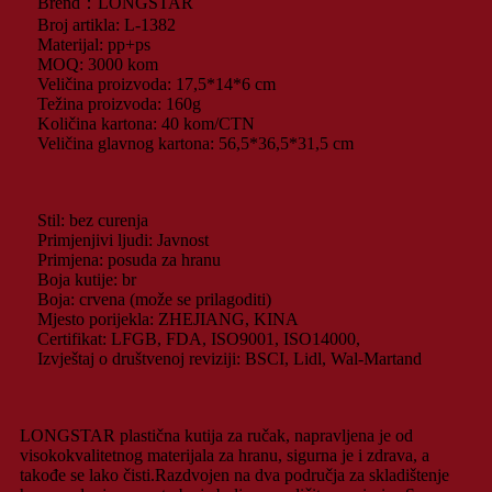
Brend：LONGSTAR
Broj artikla: L-1382
Materijal: pp+ps
MOQ: 3000 kom
Veličina proizvoda: 17,5*14*6 cm
Težina proizvoda: 160g
Količina kartona: 40 kom/CTN
Veličina glavnog kartona: 56,5*36,5*31,5 cm
Stil: bez curenja
Primjenjivi ljudi: Javnost
Primjena: posuda za hranu
Boja kutije: br
Boja: crvena (može se prilagoditi)
Mjesto porijekla: ZHEJIANG, KINA
Certifikat: LFGB, FDA, ISO9001, ISO14000,
Izvještaj o društvenoj reviziji: BSCI, Lidl, Wal-Martand
LONGSTAR plastična kutija za ručak, napravljena je od
visokokvalitetnog materijala za hranu, sigurna je i zdrava, a
takođe se lako čisti.Razdvojen na dva područja za skladištenje