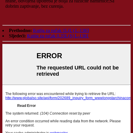
hrane, odvojena upotreba je bolja za različite namirnice;Sa
dobrim zaptivanje, bez curenja.
Prethodno:
Kutija za ručak 1L(L) L-1383
Sljedeći:
Kutija za ručak 0.35L(S) L-1381