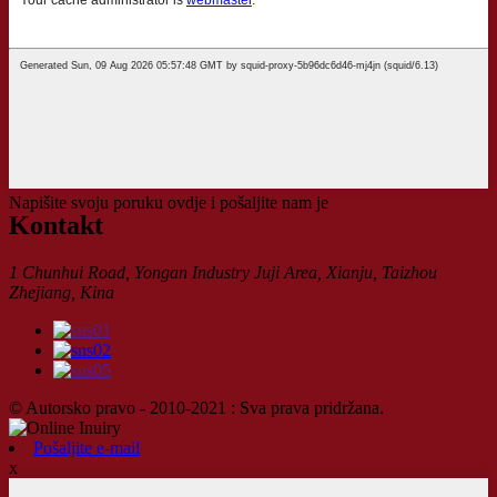
Napišite svoju poruku ovdje i pošaljite nam je
Kontakt
1 Chunhui Road, Yongan Industry Juji Area, Xianju, Taizhou
Zhejiang, Kina
© Autorsko pravo - 2010-2021 : Sva prava pridržana.
Pošaljite e-mail
x