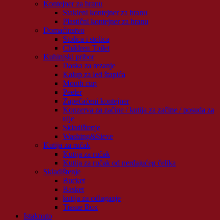
Kontejner za hranu
Stakleni kontejner za hranu
Plastični kontejner za hranu
Domaćinstvo
Stolica i stolica
Children Toilet
Kuhinjski pribor
Daska za rezanje
Kalup za led štapića
Mouth cup
Peeler
Zapečaćeni kontejner
Konzerva za začine / kutija za začine / posuda za
ulje
Skladištenje
Washing&Sieve
Kutija za ručak
Kutija za ručak
Kutija za ručak od nerđajućeg čelika
Skladištenje
Bucket
Basket
kutija za odlaganje
Tissue Box
Istaknuto