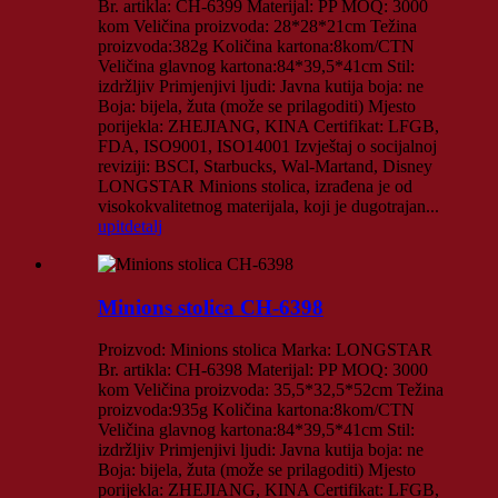
Br. artikla: CH-6399 Materijal: PP MOQ: 3000
kom Veličina proizvoda: 28*28*21cm Težina
proizvoda:382g Količina kartona:8kom/CTN
Veličina glavnog kartona:84*39,5*41cm Stil:
izdržljiv Primjenjivi ljudi: Javna kutija boja: ne
Boja: bijela, žuta (može se prilagoditi) Mjesto
porijekla: ZHEJIANG, KINA Certifikat: LFGB,
FDA, ISO9001, ISO14001 Izvještaj o socijalnoj
reviziji: BSCI, Starbucks, Wal-Martand, Disney
LONGSTAR Minions stolica, izrađena je od
visokokvalitetnog materijala, koji je dugotrajan...
upit
detalj
Minions stolica CH-6398
Proizvod: Minions stolica Marka: LONGSTAR
Br. artikla: CH-6398 Materijal: PP MOQ: 3000
kom Veličina proizvoda: 35,5*32,5*52cm Težina
proizvoda:935g Količina kartona:8kom/CTN
Veličina glavnog kartona:84*39,5*41cm Stil:
izdržljiv Primjenjivi ljudi: Javna kutija boja: ne
Boja: bijela, žuta (može se prilagoditi) Mjesto
porijekla: ZHEJIANG, KINA Certifikat: LFGB,