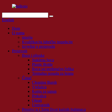
English
Dom
O nama
istorija
Kvalifikacija fabričke inspekcije
Izvještaj o proizvodu
Proizvodi
Boce i pljoske
Staklena boca
Plastic Bottle
Boca od nerđajućeg čelika
Termalna posuda za hranu
Čistač
Cleaning Bursh
Vješalica
Kutija za sapun
Prskalica
Otpad
Umivaonik
Prezrivi ja i Tajni život kućnih ljubimaca