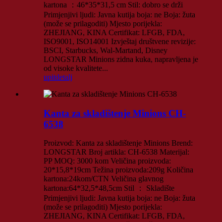
kartona ：46*35*31,5 cm Stil: dobro se drži
Primjenjivi ljudi: Javna kutija boja: ne Boja: žuta
(može se prilagoditi) Mjesto porijekla:
ZHEJIANG, KINA Certifikat: LFGB, FDA,
ISO9001, ISO14001 Izvještaj društvene revizije:
BSCI, Starbucks, Wal-Martand, Disney
LONGSTAR Minions zidna kuka, napravljena je
od visoke kvalitete...
upit
detalj
Kanta za skladištenje Minions CH-
6538
Proizvod: Kanta za skladištenje Minions Brend:
LONGSTAR Broj artikla: CH-6538 Materijal:
PP MOQ: 3000 kom Veličina proizvoda:
20*15,8*19cm Težina proizvoda:209g Količina
kartona:24kom/CTN Veličina glavnog
kartona:64*32,5*48,5cm Stil ： Skladište
Primjenjivi ljudi: Javna kutija boja: ne Boja: žuta
(može se prilagoditi) Mjesto porijekla:
ZHEJIANG, KINA Certifikat: LFGB, FDA,