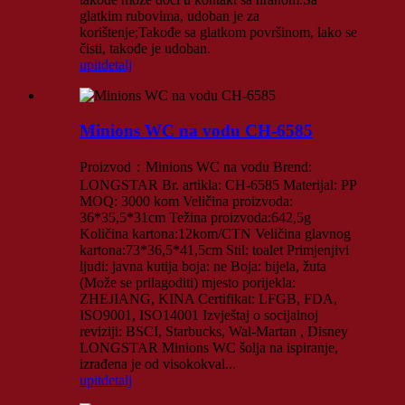
glatkim rubovima, udoban je za
korištenje;Takođe sa glatkom površinom, lako se
čisti, takođe je udoban.
upit
detalj
Minions WC na vodu CH-6585
Proizvod：Minions WC na vodu Brend:
LONGSTAR Br. artikla: CH-6585 Materijal: PP
MOQ: 3000 kom Veličina proizvoda:
36*35,5*31cm Težina proizvoda:642,5g
Količina kartona:12kom/CTN Veličina glavnog
kartona:73*36,5*41,5cm Stil: toalet Primjenjivi
ljudi: javna kutija boja: ne Boja: bijela, žuta
(Može se prilagoditi) mjesto porijekla:
ZHEJIANG, KINA Certifikat: LFGB, FDA,
ISO9001, ISO14001 Izvještaj o socijalnoj
reviziji: BSCI, Starbucks, Wal-Martan , Disney
LONGSTAR Minions WC šolja na ispiranje,
izrađena je od visokokval...
upit
detalj