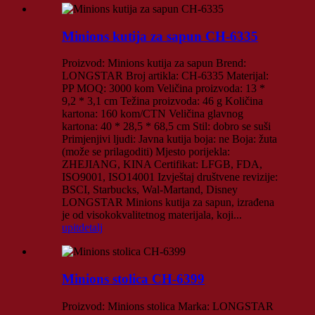
Minions kutija za sapun CH-6335
Proizvod: Minions kutija za sapun Brend:
LONGSTAR Broj artikla: CH-6335 Materijal:
PP MOQ: 3000 kom Veličina proizvoda: 13 *
9,2 * 3,1 cm Težina proizvoda: 46 g Količina
kartona: 160 kom/CTN Veličina glavnog
kartona: 40 * 28,5 * 68,5 cm Stil: dobro se suši
Primjenjivi ljudi: Javna kutija boja: ne Boja: žuta
(može se prilagoditi) Mjesto porijekla:
ZHEJIANG, KINA Certifikat: LFGB, FDA,
ISO9001, ISO14001 Izvještaj društvene revizije:
BSCI, Starbucks, Wal-Martand, Disney
LONGSTAR Minions kutija za sapun, izrađena
je od visokokvalitetnog materijala, koji...
upit
detalj
Minions stolica CH-6399
Proizvod: Minions stolica Marka: LONGSTAR