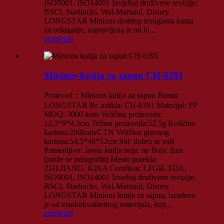
ISO9001, ISO14001 Izvještaj društvene revizije:
BSCI, Starbucks, Wal-Martand, Disney
LONGSTAR Minions desktop trouglasta kanta
za odlaganje, napravljena je od hi...
upit
detalj
Minions kutija za sapun CH-6391
Proizvod：Minions kutija za sapun Brend:
LONGSTAR Br. artikla: CH-6391 Materijal: PP
MOQ: 3000 kom Veličina proizvoda:
12,3*9*4,3cm Težina proizvoda:52,5g Količina
kartona:200kom/CTN Veličina glavnog
kartona:54,5*46*52cm Stil: dobro se suši
Primenljivo: Javna kutija boja: ne Boja: žuta
(može se prilagoditi) Mesto porekla:
ZHEJIANG, KINA Certifikat: LFGB, FDA,
ISO9001, ISO14001 Izveštaj društvene revizije:
BSCI, Starbucks, Wal-Martand, Disney
LONGSTAR Minions kutija za sapun, izrađena
je od visokokvalitetnog materijala, koji...
upit
detalj