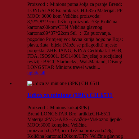
Proizvod：Minions putna šolja za pranje Brend:
LONGSTAR Br. artikla: CH-6356 Materijal: PP
MOQ: 3000 kom Veličina proizvoda:
8,5*5,8*19cm Težina proizvoda:53g Količina
kartona:60kom/CTN Veličina glavnog
kartona:89*37*22cm Stil ： Za putovanja,
pogodno Primjenjivo: Javna kutija boja: ne Boja:
plava, žuta, bijela (Može se prilagoditi) mjesto
porijekla: ZHEJIANG, KINA Certifikat: LFGB,
FDA, ISO9001, ISO14001 Izvještaj o socijalnoj
reviziji: BSCI, Starbucks , Wal-Martand, Disney
LONGSTAR Minions travel washi...
upit
detalj
Udica za minione (3PK) CH-6511
Proizvod：Minions kuka(3PK)
Brend:LONGSTAR Broj artikla:CH-6511
Materijal:PVC+ABS+Gvožđe+Viskozno ljepilo
MOQ:3000 kompleta Veličina
proizvoda:6,5*3,5cm Težina proizvoda:59g
Količina kartona:120kom/CTN Veličina glavnog