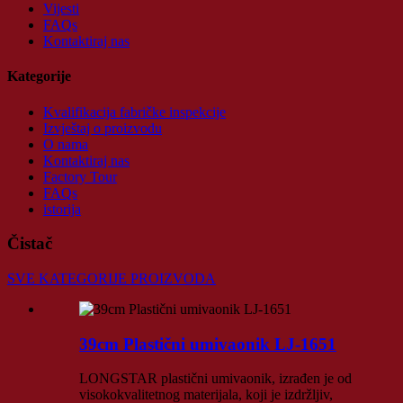
Vijesti
FAQs
Kontaktiraj nas
Kategorije
Kvalifikacija fabričke inspekcije
Izvještaj o proizvodu
O nama
Kontaktiraj nas
Factory Tour
FAQs
istorija
Čistač
SVE KATEGORIJE PROIZVODA
39cm Plastični umivaonik LJ-1651
LONGSTAR plastični umivaonik, izrađen je od
visokokvalitetnog materijala, koji je izdržljiv,