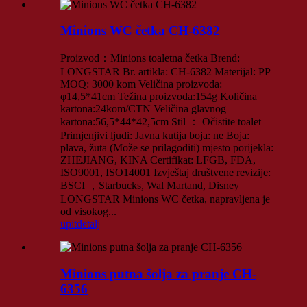
Minions WC četka CH-6382
Proizvod：Minions toaletna četka Brend:
LONGSTAR Br. artikla: CH-6382 Materijal: PP
MOQ: 3000 kom Veličina proizvoda:
φ14,5*41cm Težina proizvoda:154g Količina
kartona:24kom/CTN Veličina glavnog
kartona:56,5*44*42,5cm Stil ： Očistite toalet
Primjenjivi ljudi: Javna kutija boja: ne Boja:
plava, žuta (Može se prilagoditi) mjesto porijekla:
ZHEJIANG, KINA Certifikat: LFGB, FDA,
ISO9001, ISO14001 Izvještaj društvene revizije:
BSCI ，Starbucks, Wal Martand, Disney
LONGSTAR Minions WC četka, napravljena je
od visokog...
upit
detalj
Minions putna šolja za pranje CH-
6356