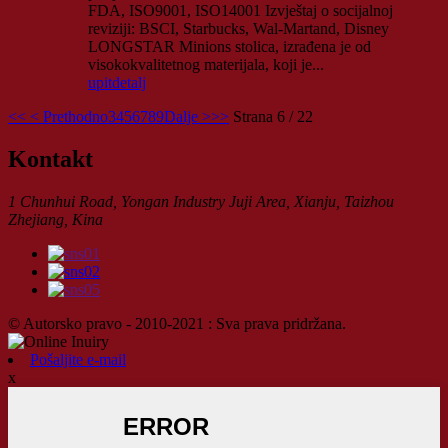
FDA, ISO9001, ISO14001 Izvještaj o socijalnoj
reviziji: BSCI, Starbucks, Wal-Martand, Disney
LONGSTAR Minions stolica, izrađena je od
visokokvalitetnog materijala, koji je...
upit
detalj
<<
< Prethodno
3
4
5
6
7
8
9
Dalje >
>>
Strana 6 / 22
Kontakt
1 Chunhui Road, Yongan Industry Juji Area, Xianju, Taizhou
Zhejiang, Kina
© Autorsko pravo - 2010-2021 : Sva prava pridržana.
Pošaljite e-mail
x