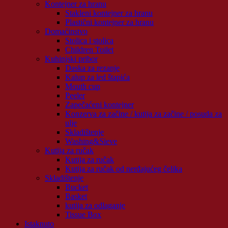
Kontejner za hranu
Stakleni kontejner za hranu
Plastični kontejner za hranu
Domaćinstvo
Stolica i stolica
Children Toilet
Kuhinjski pribor
Daska za rezanje
Kalup za led štapića
Mouth cup
Peeler
Zapečaćeni kontejner
Konzerva za začine / kutija za začine / posuda za
ulje
Skladištenje
Washing&Sieve
Kutija za ručak
Kutija za ručak
Kutija za ručak od nerđajućeg čelika
Skladištenje
Bucket
Basket
kutija za odlaganje
Tissue Box
Istaknuto